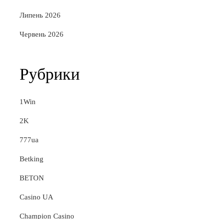
Липень 2026
Червень 2026
Рубрики
1Win
2K
777ua
Betking
BETON
Casino UA
Champion Casino