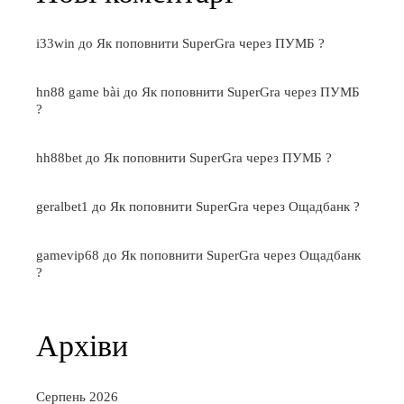
i33win
до
Як поповнити SuperGra через ПУМБ ?
hn88 game bài
до
Як поповнити SuperGra через ПУМБ
?
hh88bet
до
Як поповнити SuperGra через ПУМБ ?
geralbet1
до
Як поповнити SuperGra через Ощадбанк ?
gamevip68
до
Як поповнити SuperGra через Ощадбанк
?
Архіви
Серпень 2026