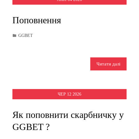
Поповнення
GGBET
Читати далі
ЧЕР
12
2026
Як поповнити скарбничку у
GGBET ?