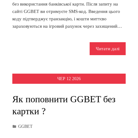
без використання банківської карти. Після запиту на
сайті GGBET ви отримуєте SMS-код. Введення цього
коду підтверджує транзакцію, і кошти миттєво
зараховуються на ігровий рахунок через захищений…
Читати далі
ЧЕР
12
2026
Як поповнити GGBET без
картки ?
GGBET