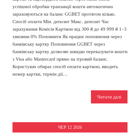
успішної обробки транзакції кошти автоматично
зараховуються на баланс GGBET протягом кілько.
Спосіб оплати Мін. депозит Макс. депозит Час
зарахування Комісія Карткою від 300 ₴ до 49 999 ₴ 1–3
хвилини 0% Поповнити Як працює поповнення через
банківську картку Поповнення GGBET через
банківську картку дозволяє швидко переказувати кошти
з Visa або Mastercard прямо на ігровий баланс.
Користувач обирає спосіб оплати карткою, вводить
номер картки, термін дії…
Читати далі
ЧЕР
12
2026