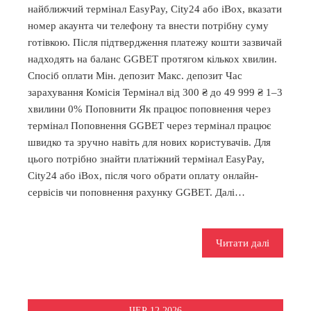
найближчий термінал EasyPay, City24 або iBox, вказати
номер акаунта чи телефону та внести потрібну суму
готівкою. Після підтвердження платежу кошти зазвичай
надходять на баланс GGBET протягом кількох хвилин.
Спосіб оплати Мін. депозит Макс. депозит Час
зарахування Комісія Термінал від 300 ₴ до 49 999 ₴ 1–3
хвилини 0% Поповнити Як працює поповнення через
термінал Поповнення GGBET через термінал працює
швидко та зручно навіть для нових користувачів. Для
цього потрібно знайти платіжний термінал EasyPay,
City24 або iBox, після чого обрати оплату онлайн-
сервісів чи поповнення рахунку GGBET. Далі…
Читати далі
ЧЕР
12
2026