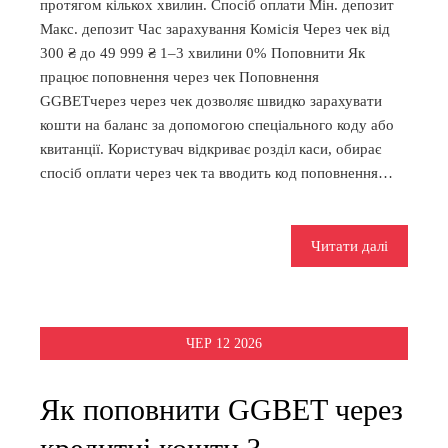
протягом кількох хвилин. Спосіб оплати Мін. депозит
Макс. депозит Час зарахування Комісія Через чек від
300 ₴ до 49 999 ₴ 1–3 хвилини 0% Поповнити Як
працює поповнення через чек Поповнення
GGBETчерез через чек дозволяє швидко зарахувати
кошти на баланс за допомогою спеціального коду або
квитанції. Користувач відкриває розділ каси, обирає
спосіб оплати через чек та вводить код поповнення…
Читати далі
ЧЕР
12
2026
Як поповнити GGBET через