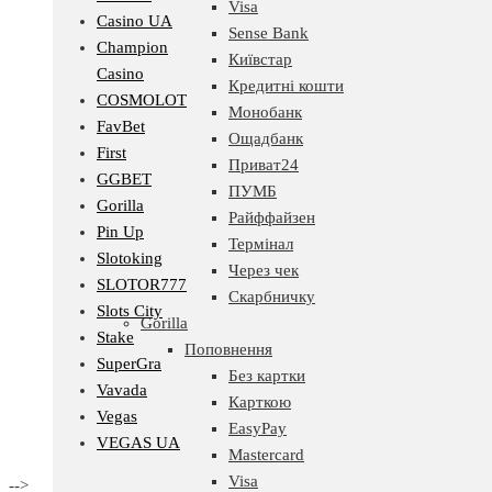
Visa
Casino UA
Sense Bank
Champion
Київстар
Casino
Кредитні кошти
COSMOLOT
Монобанк
FavBet
Ощадбанк
First
Приват24
GGBET
ПУМБ
Gorilla
Райффайзен
Pin Up
Термінал
Slotoking
Через чек
SLOTOR777
Скарбничку
Slots City
Gorilla
Stake
Поповнення
SuperGra
Без картки
Vavada
Карткою
Vegas
EasyPay
VEGAS UA
Mastercard
Visa
-->