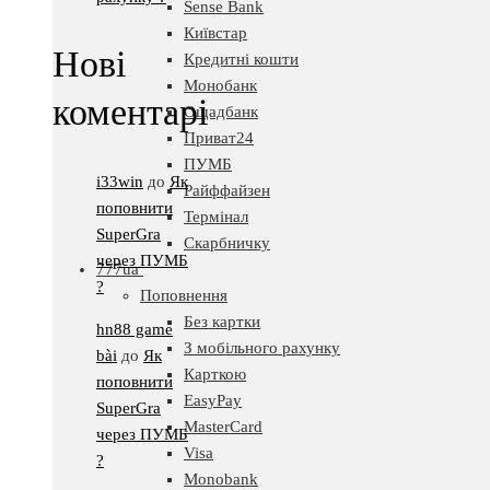
Sense Bank
Київстар
Нові
Кредитні кошти
Монобанк
коментарі
Ощадбанк
Приват24
ПУМБ
i33win
до
Як
Райффайзен
поповнити
Термінал
SuperGra
Скарбничку
через ПУМБ
777ua
?
Поповнення
Без картки
hn88 game
З мобільного рахунку
bài
до
Як
Карткою
поповнити
EasyPay
SuperGra
MasterCard
через ПУМБ
Visa
?
Monobank