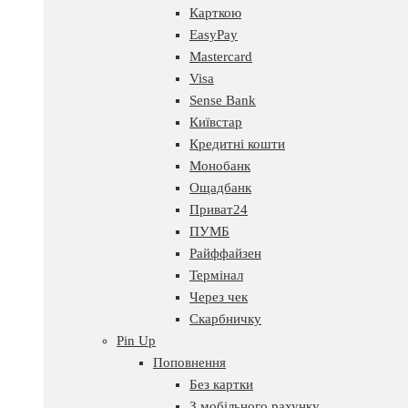
Карткою
EasyPay
Mastercard
Visa
Sense Bank
Київстар
Кредитні кошти
Монобанк
Ощадбанк
Приват24
ПУМБ
Райффайзен
Термінал
Через чек
Скарбничку
Pin Up
Поповнення
Без картки
З мобільного рахунку