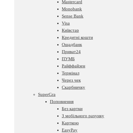
Mastercard
Monobank
Sense Bank
Visa
Київстар
Кредитні кошти
Ощадбанк
Приват24
ПУМБ
Райффайзен
Термінал
Через чек
Скарбничку
SuperGra
Поповнення
Без картки
З мобільного рахунку
Карткою
EasyPay