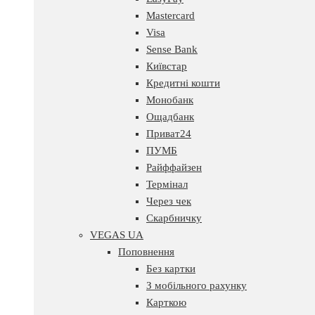
Mastercard
Visa
Sense Bank
Київстар
Кредитні кошти
Монобанк
Ощадбанк
Приват24
ПУМБ
Райффайзен
Термінал
Через чек
Скарбничку
VEGAS UA
Поповнення
Без картки
З мобільного рахунку
Карткою