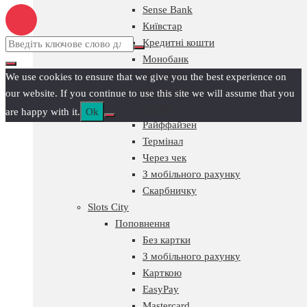
Sense Bank
Київстар
Кредитні кошти
Монобанк
Ощадбанк
We use cookies to ensure that we give you the best experience on
Приват24
our website. If you continue to use this site we will assume that you
ПУМБ
are happy with it.
Ok
Райффайзен
Термінал
Через чек
З мобільного рахунку
Скарбничку
Slots City
Поповнення
Без картки
З мобільного рахунку
Карткою
EasyPay
Mastercard