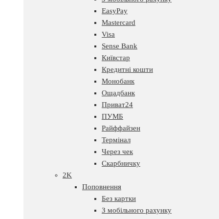
EasyPay
Mastercard
Visa
Sense Bank
Київстар
Кредитні кошти
Монобанк
Ощадбанк
Приват24
ПУМБ
Райффайзен
Термінал
Через чек
Скарбничку
2K
Поповнення
Без картки
З мобільного рахунку