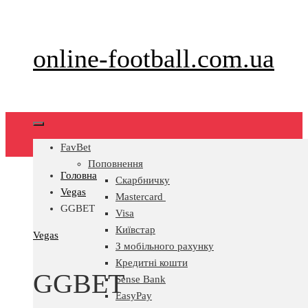
Перейти
до
вмісту
online-football.com.ua
FavBet
Поповнення
Головна
Скарбничку
Vegas
Mastercard
GGBET
Visa
Київстар
Vegas
З мобільного рахунку
Кредитні кошти
GGBET
Sense Bank
EasyPay