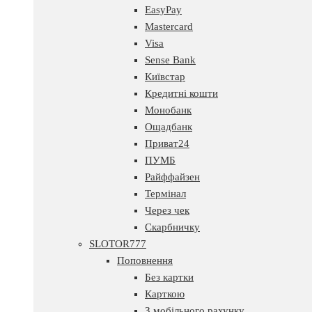
EasyPay
Mastercard
Visa
Sense Bank
Київстар
Кредитні кошти
Монобанк
Ощадбанк
Приват24
ПУМБ
Райффайзен
Термінал
Через чек
Скарбничку
SLOTOR777
Поповнення
Без картки
Карткою
З мобільного рахунку