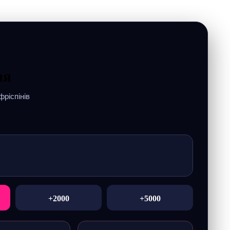
ня
фріспінів
+2000
+5000