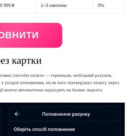
9 999 ₴
1–3 хвилини
0%
ОВНИТИ
ез картки
ативні способи оплати — термінали, мобільний рахунок,
у розділі поповнення, після чого підтверджує оплату через
ції кошти автоматично надходять на баланс акаунта.