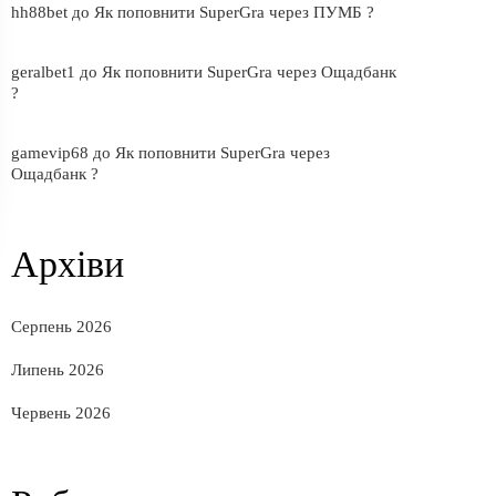
hh88bet
до
Як поповнити SuperGra через ПУМБ ?
geralbet1
до
Як поповнити SuperGra через Ощадбанк
?
gamevip68
до
Як поповнити SuperGra через
Ощадбанк ?
Архіви
Серпень 2026
Липень 2026
Червень 2026