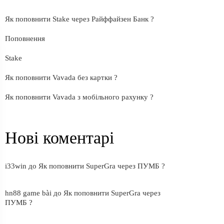
Як поповнити Stake через Райффайзен Банк ?
Поповнення
Stake
Як поповнити Vavada без картки ?
Як поповнити Vavada з мобільного рахунку ?
Нові коментарі
i33win
до
Як поповнити SuperGra через ПУМБ ?
hn88 game bài
до
Як поповнити SuperGra через
ПУМБ ?