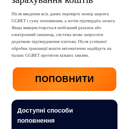
Після введення всіх даних перевірте номер акаунта
GGBET і суму поповнення, а потім підтвердіть оплату.
Якщо використовується мобільний рахунок або
електронний гаманець, система може запросити
додаткове підтвердження платежу. Після успішної
обробки транзакції кошти автоматично надійдуть на
баланс GGBET протягом кількох хвилин.
ПОПОВНИТИ
Доступні способи
поповнення