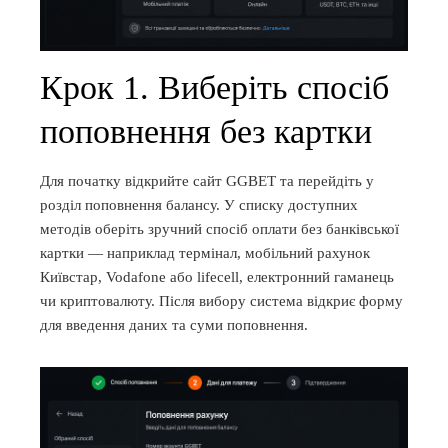
Крок 1. Виберіть спосіб
поповнення без картки
Для початку відкрийте сайт GGBET та перейдіть у
розділ поповнення балансу. У списку доступних
методів оберіть зручний спосіб оплати без банківської
картки — наприклад термінал, мобільний рахунок
Київстар, Vodafone або lifecell, електронний гаманець
чи криптовалюту. Після вибору система відкриє форму
для введення даних та суми поповнення.