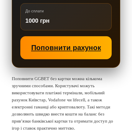
До сплати
1000 грн
Поповнити рахунок
Поповнити GGBET без картки можна кількома
зручними способами. Користувачі можуть
використовувати платіжні термінали, мобільний
рахунок Київстар, Vodafone чи lifecell, а також
електронні гаманці або криптовалюту. Такі методи
дозволяють швидко внести кошти на баланс без
прив’язки банківської картки та отримати доступ до
ігор і ставок практично миттєво.