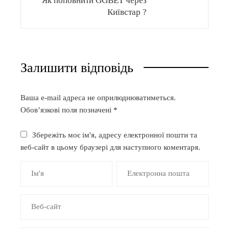
Як поповнити GGBET через
Київстар ?
Залишити відповідь
Ваша e-mail адреса не оприлюднюватиметься.
Обов’язкові поля позначені
*
Збережіть моє ім'я, адресу електронної пошти та
веб-сайт в цьому браузері для наступного коментаря.