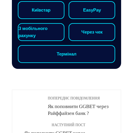
Київстар
EasyPay
З мобільного
Через чек
рахунку
Термінал
ПОПЕРЕДНЄ ПОВІДОМЛЕННЯ
Як поповнити GGBET через
Райффайзен банк ?
НАСТУПНИЙ ПОСТ