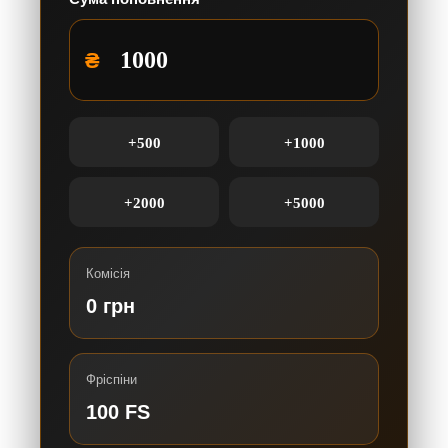
₴
+500
+1000
+2000
+5000
Комісія
0 грн
Фріспіни
100 FS