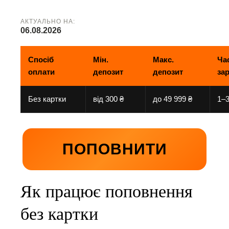
АКТУАЛЬНО НА:
06.08.2026
Спосіб
Мін.
Макс.
Ча
оплати
депозит
депозит
за
Без картки
від 300 ₴
до 49 999 ₴
1–
ПОПОВНИТИ
Як працює поповнення
без картки