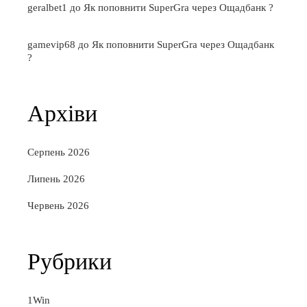
geralbet1
до
Як поповнити SuperGra через Ощадбанк ?
gamevip68
до
Як поповнити SuperGra через Ощадбанк
?
Архіви
Серпень 2026
Липень 2026
Червень 2026
Рубрики
1Win