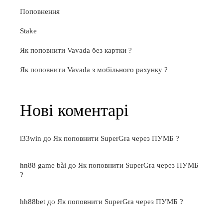
Поповнення
Stake
Як поповнити Vavada без картки ?
Як поповнити Vavada з мобільного рахунку ?
Нові коментарі
i33win
до
Як поповнити SuperGra через ПУМБ ?
hn88 game bài
до
Як поповнити SuperGra через ПУМБ
?
hh88bet
до
Як поповнити SuperGra через ПУМБ ?