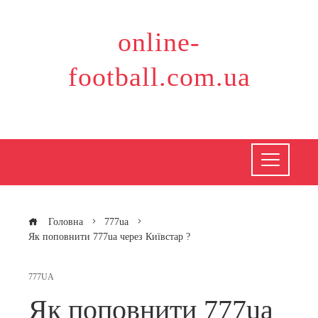
Перейти
до
online-
вмісту
football.com.ua
Головна
777ua
Як поповнити 777ua через Київстар ?
777UA
Як поповнити 777ua