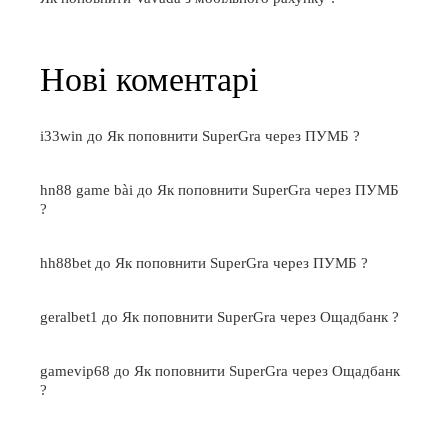
Нові коментарі
i33win
до
Як поповнити SuperGra через ПУМБ ?
hn88 game bài
до
Як поповнити SuperGra через ПУМБ
?
hh88bet
до
Як поповнити SuperGra через ПУМБ ?
geralbet1
до
Як поповнити SuperGra через Ощадбанк ?
gamevip68
до
Як поповнити SuperGra через Ощадбанк
?