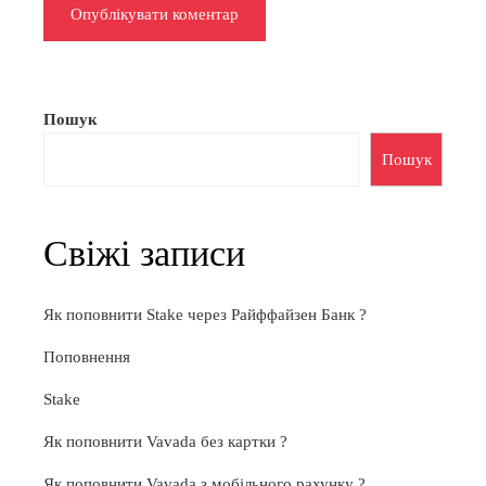
Пошук
Пошук
Свіжі записи
Як поповнити Stake через Райффайзен Банк ?
Поповнення
Stake
Як поповнити Vavada без картки ?
Як поповнити Vavada з мобільного рахунку ?