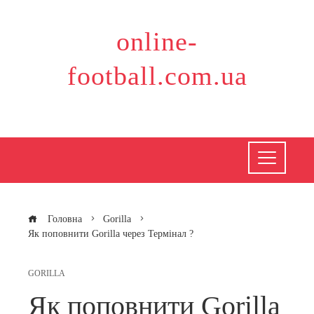
Перейти
до
online-
вмісту
football.com.ua
Головна
Gorilla
Як поповнити Gorilla через Термінал ?
GORILLA
Як поповнити Gorilla