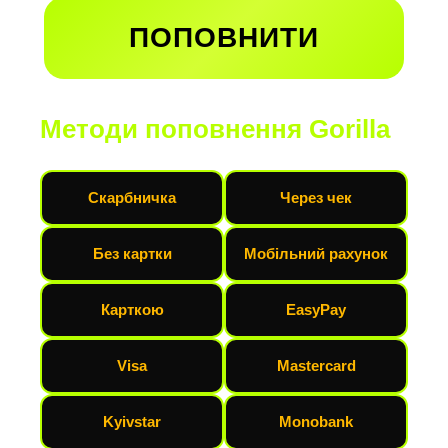
ПОПОВНИТИ
Методи поповнення Gorilla
Скарбничка
Через чек
Без картки
Мобільний рахунок
Карткою
EasyPay
Visa
Mastercard
Kyivstar
Monobank