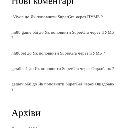
Нові коментарі
i33win
до
Як поповнити SuperGra через ПУМБ ?
hn88 game bài
до
Як поповнити SuperGra через ПУМБ
?
hh88bet
до
Як поповнити SuperGra через ПУМБ ?
geralbet1
до
Як поповнити SuperGra через Ощадбанк ?
gamevip68
до
Як поповнити SuperGra через Ощадбанк
?
Архіви