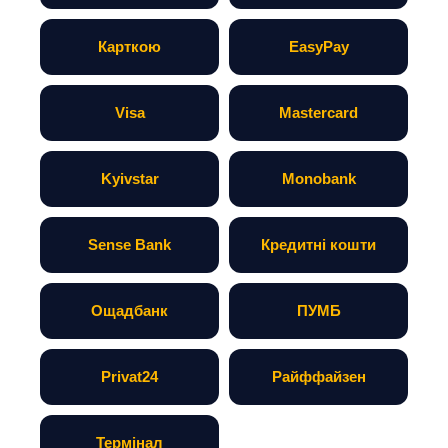
Карткою
EasyPay
Visa
Mastercard
Kyivstar
Monobank
Sense Bank
Кредитні кошти
Ощадбанк
ПУМБ
Privat24
Райффайзен
Термінал