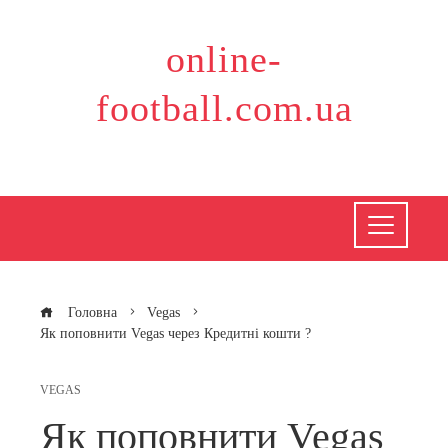
Перейти
до
online-
вмісту
football.com.ua
Головна
Vegas
Як поповнити Vegas через Кредитні кошти ?
VEGAS
Як поповнити Vegas