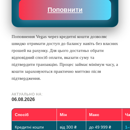
Поповнити
Поповнення Vegas через кредитні кошти дозволяє
швидко отримати доступ до балансу навіть без власних
грошей на рахунку. Для цього достатньо обрати
відповідний спосіб оплати, вказати суму та
підтвердити транзакцію. Процес займає мінімум часу, а
кошти зараховуються практично миттєво після
підтвердження.
АКТУАЛЬНО НА:
06.08.2026
Спосіб
Мін
Макс
Ч
Кредитні кошти
від 300 ₴
до 49 999 ₴
1–