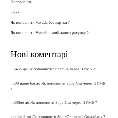
Поповнення
Stake
Як поповнити Vavada без картки ?
Як поповнити Vavada з мобільного рахунку ?
Нові коментарі
i33win
до
Як поповнити SuperGra через ПУМБ ?
hn88 game bài
до
Як поповнити SuperGra через ПУМБ
?
hh88bet
до
Як поповнити SuperGra через ПУМБ ?
geralbet1
до
Як поповнити SuperGra через Ощадбанк ?