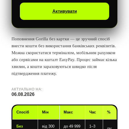
Активувати
Поповнення Gorilla без картки — це зручний спосіб
внести кошти без використання банківських реквізитів.
Можна скористатися терміналом, мобільним рахунком
або сервісами на кшталт EasyPay. Процес займає кілька
хвилин, а кошти зараховуються швидко після
підтвердження платежу.
АКТУАЛЬНО НА:
06.08.2026
Спосіб
Мін
Макс
Час
%
Без
від 300
до 49 999
1–3