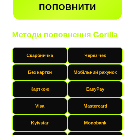
ПОПОВНИТИ
Методи поповнення Gorilla
Скарбничка
Через чек
Без картки
Мобільний рахунок
Карткою
EasyPay
Visa
Mastercard
Kyivstar
Monobank