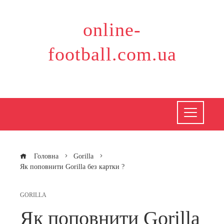
Перейти
до
online-
вмісту
football.com.ua
Головна
Gorilla
Як поповнити Gorilla без картки ?
GORILLA
Як поповнити Gorilla