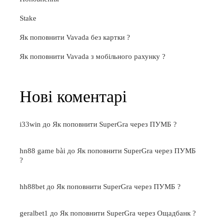
Stake
Як поповнити Vavada без картки ?
Як поповнити Vavada з мобільного рахунку ?
Нові коментарі
i33win
до
Як поповнити SuperGra через ПУМБ ?
hn88 game bài
до
Як поповнити SuperGra через ПУМБ
?
hh88bet
до
Як поповнити SuperGra через ПУМБ ?
geralbet1
до
Як поповнити SuperGra через Ощадбанк ?