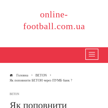
Перейти
до
online-
вмісту
football.com.ua
Головна
BETON
Як поповнити БЕТОН через ПУМБ банк ?
BETON
Як поповнити