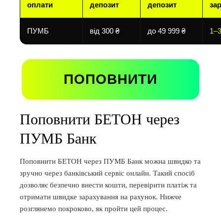
оплати
депозит
депозит
за
ПУМБ
від 300 ₴
до 49 999 ₴
1–3
ПОПОВНИТИ
Поповнити БЕТОН через
ПУМБ Банк
Поповнити БЕТОН через ПУМБ Банк можна швидко та
зручно через банківський сервіс онлайн. Такий спосіб
дозволяє безпечно внести кошти, перевірити платіж та
отримати швидке зарахування на рахунок. Нижче
розглянемо покроково, як пройти цей процес.