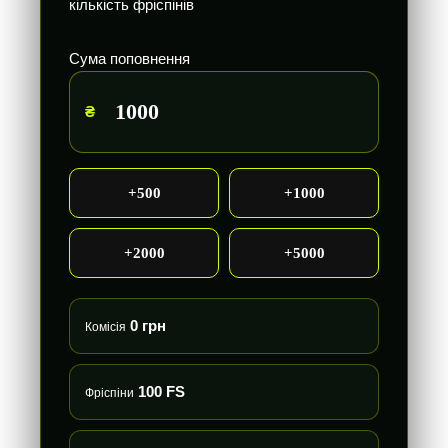
кількість фріспінів
Сума поповнення
₴
+500
+1000
+2000
+5000
0 грн
Комісія
100 FS
Фріспіни