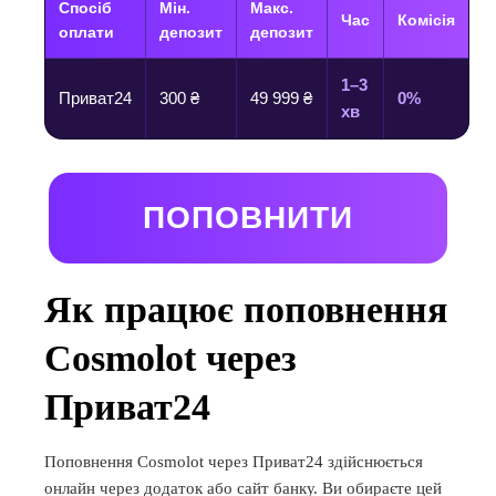
Спосіб
Мін.
Макс.
Час
Комісія
оплати
депозит
депозит
1–3
Приват24
300 ₴
49 999 ₴
0%
хв
ПОПОВНИТИ
Як працює поповнення
Cosmolot через
Приват24
Поповнення Cosmolot через Приват24 здійснюється
онлайн через додаток або сайт банку. Ви обираєте цей