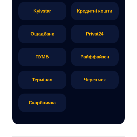
Kyivstar
Кредитні кошти
Ощадбанк
Privat24
ПУМБ
Райффайзен
Термінал
Через чек
Скарбничка