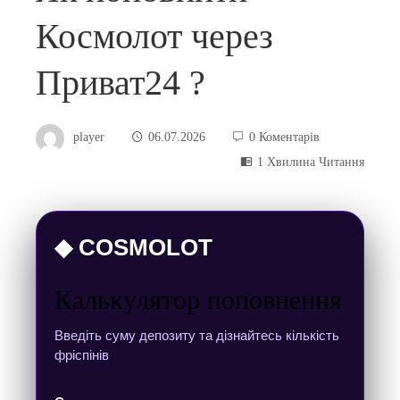
Космолот через
Приват24 ?
player
06.07.2026
0 Коментарів
1 Хвилина Читання
◆ COSMOLOT
Калькулятор поповнення
Введіть суму депозиту та дізнайтесь кількість
фріспінів