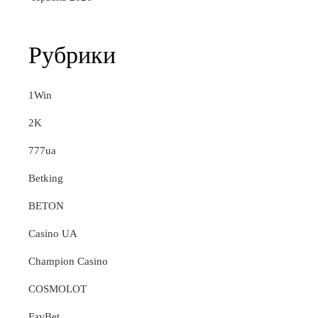
Рубрики
1Win
2K
777ua
Betking
BETON
Casino UA
Champion Casino
COSMOLOT
FavBet