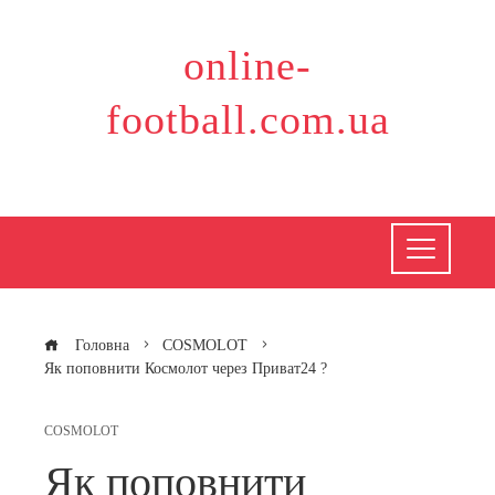
Перейти
до
online-
вмісту
football.com.ua
Головна
COSMOLOT
Як поповнити Космолот через Приват24 ?
COSMOLOT
Як поповнити