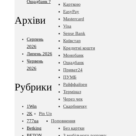
Ощадбанк ?
Карткою
EasyPay
Архіви
Mastercard
Visa
Sense Bank
Серпень
Київстар
2026
Кредитні кошти
Липень 2026
Монобанк
Червень
Ощадбанк
2026
Приват24
ПУМБ
Рубрики
Райффайзен
Термінал
Через чек
1Win
Скарбничку
2K
Pin Up
777ua
Поповнення
Betking
Без картки
BETON
З мобільного рахунку