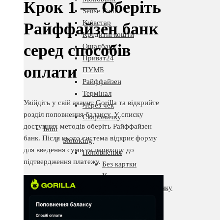
Крок 1 — Оберіть
Sense Bank
Київстар
Райффайзен банк
Кредитні кошти
серед способів
Ощадбанк
Приват24
оплати
ПУМБ
Райффайзен
Термінал
Увійдіть у свій акаунт Gorilla та відкрийте
Через чек
розділ поповнення балансу. У списку
Скарбничку
доступних методів оберіть Райффайзен
Інші
банк. Після цього система відкриє форму
Slotoking
для введення суми та переходу до
Поповнення
підтвердження платежу.
Без картки
Карткою
З мобільного рахунку
EasyPay
Mastercard