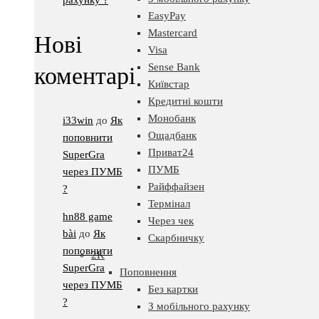
рахунку ?
EasyPay
Mastercard
Нові
Visa
Sense Bank
коментарі
Київстар
Кредитні кошти
Монобанк
i33win
до
Як
Ощадбанк
поповнити
Приват24
SuperGra
ПУМБ
через ПУМБ
Райффайзен
?
Термінал
hn88 game
Через чек
bài
до
Як
Скарбничку
поповнити
2K
SuperGra
Поповнення
через ПУМБ
Без картки
?
З мобільного рахунку