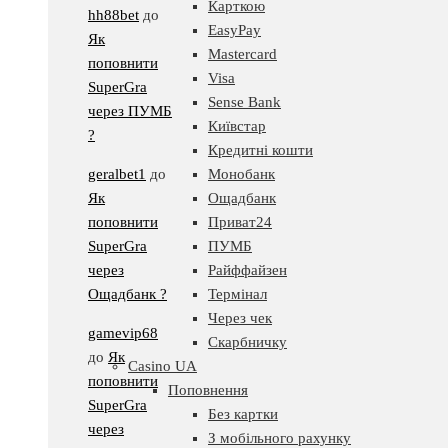
Карткою
hh88bet
до
EasyPay
Як
Mastercard
поповнити
Visa
SuperGra
Sense Bank
через ПУМБ
Київстар
?
Кредитні кошти
geralbet1
до
Монобанк
Як
Ощадбанк
поповнити
Приват24
SuperGra
ПУМБ
через
Райффайзен
Ощадбанк ?
Термінал
Через чек
gamevip68
Скарбничку
до
Як
Casino UA
поповнити
Поповнення
SuperGra
Без картки
через
З мобільного рахунку