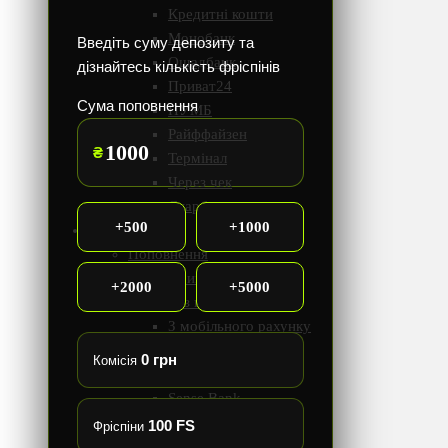
Кредитні кошти
Монобанк
Введіть суму депозиту та
Ощадбанк
дізнайтесь кількість фріспінів
Приват24
Сума поповнення
ПУМБ
Райффайзен
₴
Термінал
Через чек
Скарбничку
+500
+1000
BETON
Поповнення
Приват24
+2000
+5000
Без картки
З мобільного рахунку
Карткою
0 грн
Комісія
EasyPay
Sense Bank
Mastercard
100 FS
Фріспіни
Visa