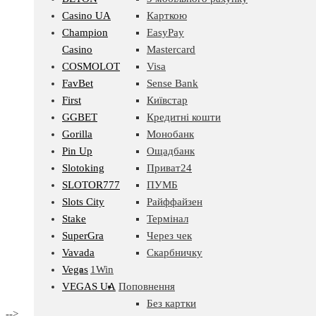
Casino UA
Карткою
Champion
EasyPay
Casino
Mastercard
COSMOLOT
Visa
FavBet
Sense Bank
First
Київстар
GGBET
Кредитні кошти
Gorilla
Монобанк
Pin Up
Ощадбанк
Slotoking
Приват24
SLOTOR777
ПУМБ
Slots City
Райффайзен
Stake
Термінал
SuperGra
Через чек
Vavada
Скарбничку
Vegas
1Win
VEGAS UA
Поповнення
Без картки
-->