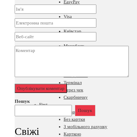
EasyPay
Mastercard
Visa
Sense Bank
Київстар
Кредитні кошти
Монобанк
Ощадбанк
Приват24
ПУМБ
Райффайзен
Термінал
Через чек
Скарбничку
Пошук
First
Пошук
Поповнення
Без картки
З мобільного рахунку
Свіжі
Карткою