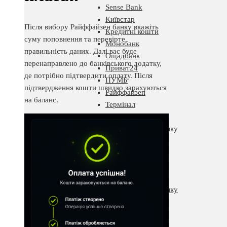
Sense Bank
Київстар
Після вибору Райффайзен банку вкажіть
Кредитні кошти
суму поповнення та перевірте
Монобанк
правильність даних. Далі вас буде
Ощадбанк
перенаправлено до банківського додатку,
Приват24
де потрібно підтвердити оплату. Після
ПУМБ
підтвердження кошти швидко зарахуються
Райффайзен
на баланс.
Термінал
Через чек
З мобільного рахунку
Скарбничку
Slots City
Поповнення
Без картки
З мобільного рахунку
Карткою
EasyPay
Mastercard