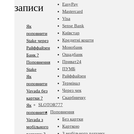
EasyPay
записи
Mastercard
Visa
Sense Bank
Як
Київстар
поповнити
Кредитні кошти
Stake через
Монобанк
Райффайзен
Ощадбанк
Банк ?
Приват24
Поповнення
ПУМБ
Stake
Райффайзен
Як
Термінал
поповнити
Через чек
Vavada без
Скарбничку
картки ?
SLOTOR777
Як
Поповнення
поповнити
Без картки
Vavada з
Карткою
мобільного
З мобільного рахунку