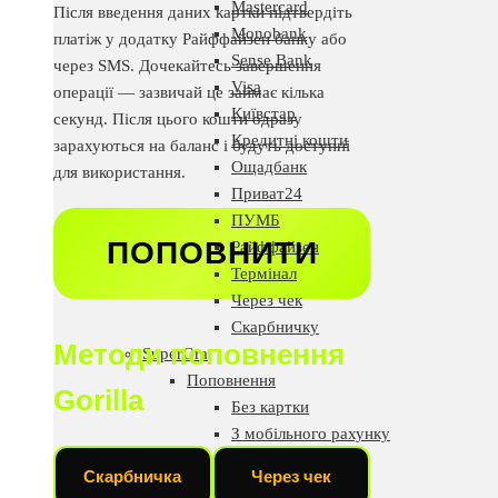
Mastercard
Після введення даних картки підтвердіть
Monobank
платіж у додатку Райффайзен банку або
Sense Bank
через SMS. Дочекайтесь завершення
Visa
операції — зазвичай це займає кілька
Київстар
секунд. Після цього кошти одразу
Кредитні кошти
зарахуються на баланс і будуть доступні
Ощадбанк
для використання.
Приват24
ПУМБ
ПОПОВНИТИ
Райффайзен
Термінал
Через чек
Скарбничку
Методи поповнення
SuperGra
Поповнення
Gorilla
Без картки
З мобільного рахунку
Карткою
Скарбничка
Через чек
EasyPay