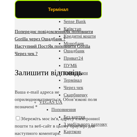
Mastercard
Термінал
Visa
Sense Bank
Київстар
Попереднє повідомлення
Як поповнити
Кредитні кошти
Gorilla через Ощадбанк ?
Монобанк
Наступний Пост
Як поповнити Gorilla
Ощадбанк
Через чек ?
Приват24
ПУМБ
Залишити відповідь
Райффайзен
Термінал
Через чек
Ваша e-mail адреса не
Скарбничку
оприлюднюватиметься.
Обов’язкові поля
VEGAS UA
позначені
*
Поповнення
Без картки
Збережіть моє ім'я, адресу електронної
З мобільного рахунку
пошти та веб-сайт в цьому браузері для
Карткою
наступного коментаря.