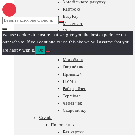
З мобільного рахунку
Карткою
EasyPay
Mastercard
Visa
We use cookies to ensure that we give you the best experience on
Sense Bank
our website. If you continue to use this site we will assume that you
Київстар
are happy with it.
Ok
Кредитні кошти
Монобанк
Ощадбанк
Приват24
ПУМБ
Райффайзен
Термінал
Через чек
Скарбничку
Vavada
Поповнення
Без картки