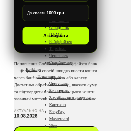
Київстар
1000 грн
Кредитні кошти
До сплати
Монобанк
Ощадбанк
ПУМБ
Активувати
Райффайзен
Термінал
Через чек
Скарбничку
Поповнення Gorilla через Райффайзен банк
Betking
— це зручний спосіб швидко внести кошти
Поповнення
через банківський додаток або картку.
Через чек
Достатньо обрати цей метод, вказати суму
Без картки
та підтвердити платіж. Після цього кошти
З мобільного рахунку
зазвичай миттєво зараховуються на баланс.
Карткою
АКТУАЛЬНО НА:
EasyPay
10.08.2026
Mastercard
Visa