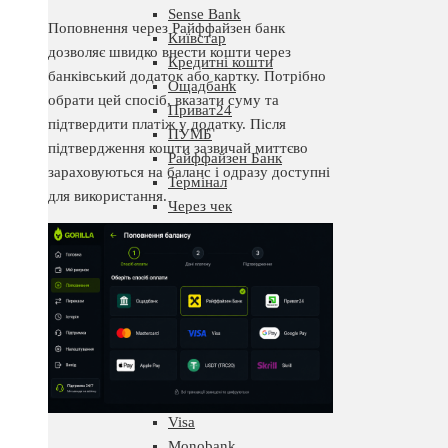
Sense Bank
Поповнення через Райффайзен банк
Київстар
дозволяє швидко внести кошти через
Кредитні кошти
банківський додаток або картку. Потрібно
Ощадбанк
обрати цей спосіб, вказати суму та
Приват24
підтвердити платіж у додатку. Після
ПУМБ
підтвердження кошти зазвичай миттєво
Райффайзен Банк
зараховуються на баланс і одразу доступні
Термінал
для використання.
Через чек
Скарбничку
Vegas
Поповнення
Без картки
З мобільного рахунку
Карткою
EasyPay
Mastercard
Visa
Monobank