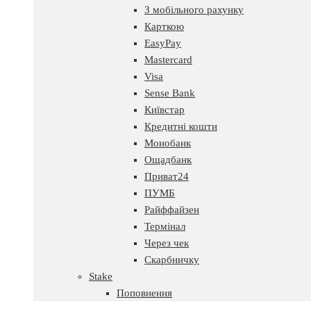
З мобільного рахунку
Карткою
EasyPay
Mastercard
Visa
Sense Bank
Київстар
Кредитні кошти
Монобанк
Ощадбанк
Приват24
ПУМБ
Райффайзен
Термінал
Через чек
Скарбничку
Stake
Поповнення