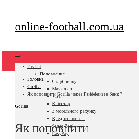
Перейти
до
вмісту
online-football.com.ua
FavBet
Поповнення
Головна
Скарбничку
Gorilla
Mastercard
Як поповнити Gorilla через Райффайзен банк ?
Visa
Київстар
Gorilla
З мобільного рахунку
Кредитні кошти
Як поповнити
Sense Bank
EasyPay