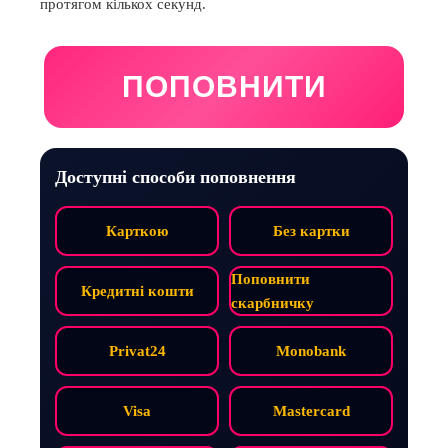
протягом кількох секунд.
ПОПОВНИТИ
Доступні способи поповнення
Карткою
Без картки
Поповнити
Кредитні кошти
скарбничку
Privat24
Monobank
Visa
Mastercard