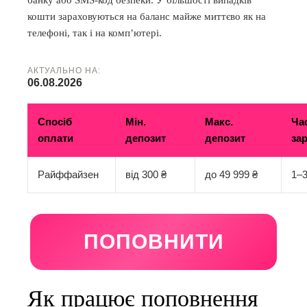
банку або SMS-код безпеки. У більшості випадків
кошти зараховуються на баланс майже миттєво як на
телефоні, так і на комп’ютері.
АКТУАЛЬНО НА:
06.08.2026
Спосіб
Мін.
Макс.
Ча
оплати
депозит
депозит
за
Райффайзен
від 300 ₴
до 49 999 ₴
1–
ПОПОВНИТИ
Як працює поповнення