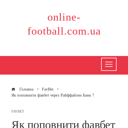
Перейти
до
online-
вмісту
football.com.ua
Головна
FavBet
Як поповнити фавбет через Райффайзен Банк ?
FAVBET
Як поповнити фавбет