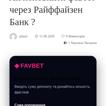
через Райффайзен
Банк ?
player
11.06.2026
0 Коментарів
1 Хвилина Читання
◆ FAVBET
Калькулятор поповнення
Введіть суму депозиту та дізнайтесь кількість
фріспінів
Сума поповнення