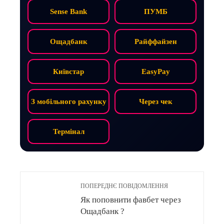
Sense Bank
ПУМБ
Ощадбанк
Райффайзен
Київстар
EasyPay
З мобільного рахунку
Через чек
Термінал
ПОПЕРЕДНЄ ПОВІДОМЛЕННЯ
Як поповнити фавбет через
Ощадбанк ?