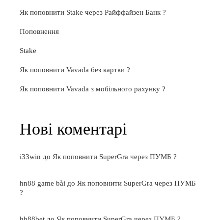
Як поповнити Stake через Райффайзен Банк ?
Поповнення
Stake
Як поповнити Vavada без картки ?
Як поповнити Vavada з мобільного рахунку ?
Нові коментарі
i33win
до
Як поповнити SuperGra через ПУМБ ?
hn88 game bài
до
Як поповнити SuperGra через ПУМБ
?
hh88bet
до
Як поповнити SuperGra через ПУМБ ?