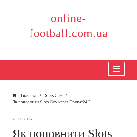
Перейти
до
online-
вмісту
football.com.ua
Головна
Slots City
Як поповнити Slots City через Приват24 ?
SLOTS CITY
Як поповнити Slots