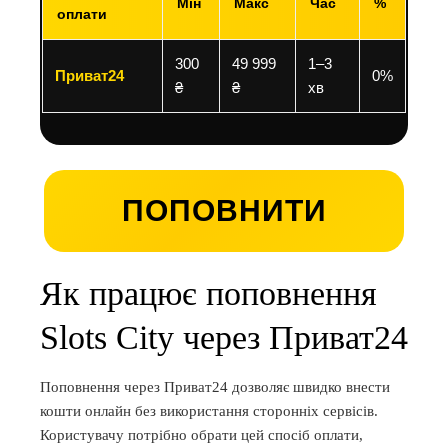
Мін
Макс
Час
%
оплати
300
49 999
1–3
Приват24
0%
₴
₴
хв
ПОПОВНИТИ
Як працює поповнення
Slots City через Приват24
Поповнення через Приват24 дозволяє швидко внести
кошти онлайн без використання сторонніх сервісів.
Користувачу потрібно обрати цей спосіб оплати,