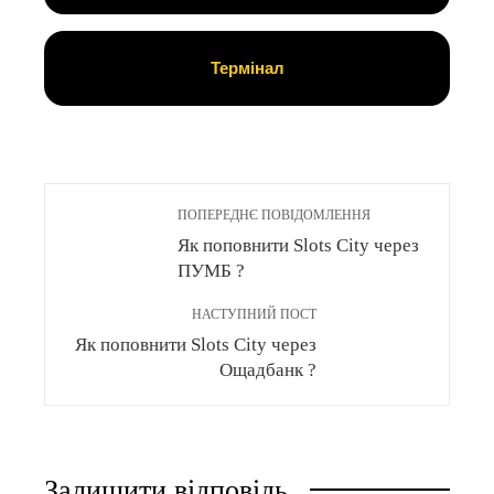
Термінал
ПОПЕРЕДНЄ ПОВІДОМЛЕННЯ
Як поповнити Slots City через
ПУМБ ?
НАСТУПНИЙ ПОСТ
Як поповнити Slots City через
Ощадбанк ?
Залишити відповідь