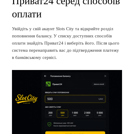
Приват24 серед способів
оплати
Увійдіть у свій акаунт Slots City та відкрийте розділ
поповнення балансу. У списку доступних способів
оплати знайдіть Приват24 і виберіть його. Після цього
система перенаправить вас до підтвердження платежу
в банківському сервісі.