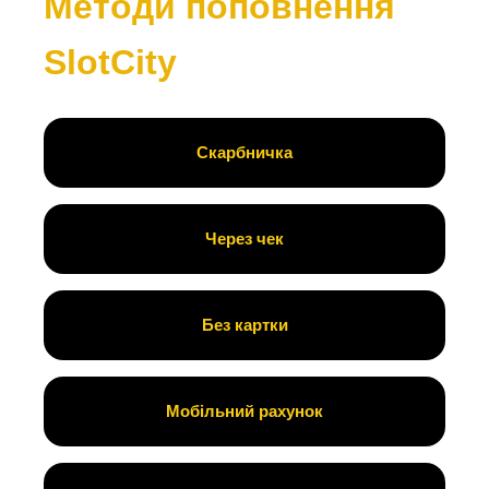
Методи поповнення
SlotCity
Скарбничка
Через чек
Без картки
Мобільний рахунок