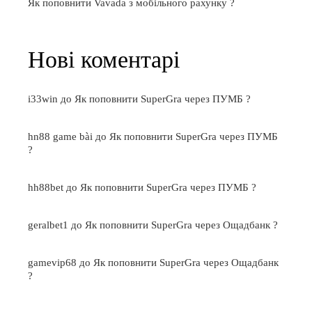
Як поповнити Vavada з мобільного рахунку ?
Нові коментарі
i33win
до
Як поповнити SuperGra через ПУМБ ?
hn88 game bài
до
Як поповнити SuperGra через ПУМБ
?
hh88bet
до
Як поповнити SuperGra через ПУМБ ?
geralbet1
до
Як поповнити SuperGra через Ощадбанк ?
gamevip68
до
Як поповнити SuperGra через Ощадбанк
?