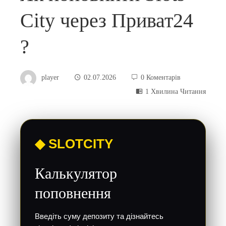
City через Приват24
?
player
02.07.2026
0 Коментарів
1 Хвилина Читання
◆ SLOTCITY
Калькулятор
поповнення
Введіть суму депозиту та дізнайтесь