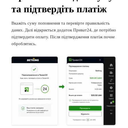
та підтвердіть платіж
Вкажіть суму поповнення та перевірте правильність
даних. Далі відкриється додаток Приват24, де потрібно
підтвердити оплату. Після підтвердження платіж почне
оброблятись.