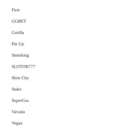
First
GGBET
Gorilla
Pin Up
Slotoking
SLOTOR777
Slots City
Stake
SuperGra
Vavada
Vegas