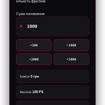
кількість фріспінів
Сума поповнення
₴
+500
+1000
+2000
+5000
0 грн
Комісія
100 FS
Фріспіни