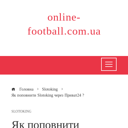
Перейти
до
online-
вмісту
football.com.ua
Головна
Slotoking
Як поповнити Slotoking через Приват24 ?
SLOTOKING
Як поповнити