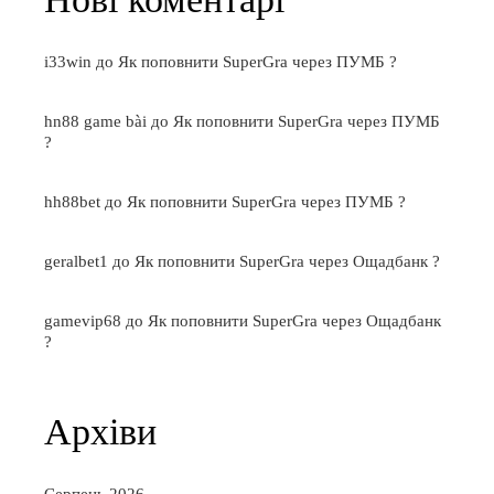
i33win
до
Як поповнити SuperGra через ПУМБ ?
hn88 game bài
до
Як поповнити SuperGra через ПУМБ
?
hh88bet
до
Як поповнити SuperGra через ПУМБ ?
geralbet1
до
Як поповнити SuperGra через Ощадбанк ?
gamevip68
до
Як поповнити SuperGra через Ощадбанк
?
Архіви