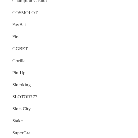
Champion Casino
COSMOLOT
FavBet
First
GGBET
Gorilla
Pin Up
Slotoking
SLOTOR777
Slots City
Stake
SuperGra