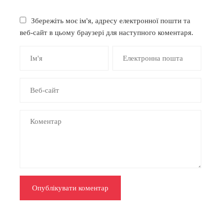
Збережіть моє ім'я, адресу електронної пошти та
веб-сайт в цьому браузері для наступного коментаря.