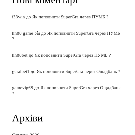
i33win
до
Як поповнити SuperGra через ПУМБ ?
hn88 game bài
до
Як поповнити SuperGra через ПУМБ
?
hh88bet
до
Як поповнити SuperGra через ПУМБ ?
geralbet1
до
Як поповнити SuperGra через Ощадбанк ?
gamevip68
до
Як поповнити SuperGra через Ощадбанк
?
Архіви