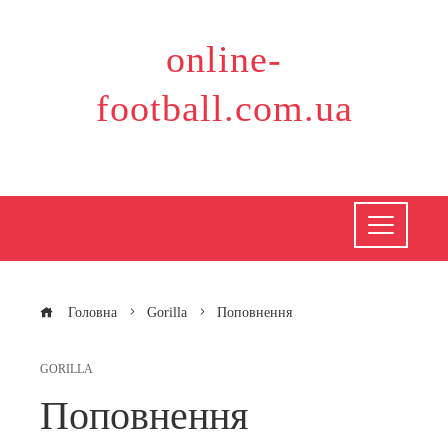
Перейти
до
online-
вмісту
football.com.ua
Головна
Gorilla
Поповнення
GORILLA
Поповнення